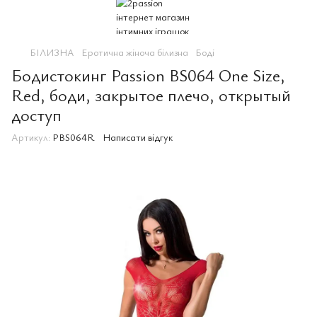
БІЛИЗНА
Еротична жіноча білизна
Боді
Бодистокинг Passion BS064 One Size,
Red, боди, закрытое плечо, открытый
доступ
Артикул:
PBS064R
Написати відгук