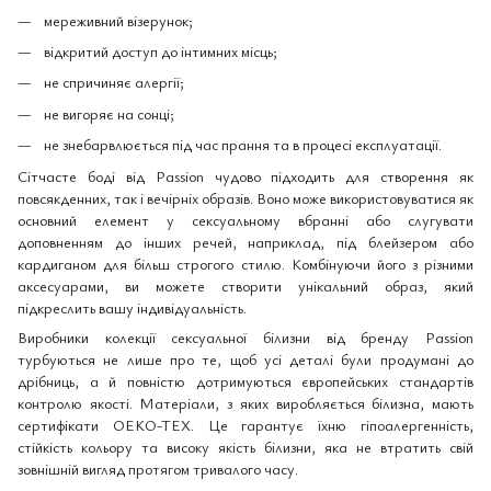
мереживний візерунок;
відкритий доступ до інтимних місць;
не спричиняє алергії;
не вигоряє на сонці;
не знебарвлюється під час прання та в процесі експлуатації.
Сітчасте боді від Passion чудово підходить для створення як
повсякденних, так і вечірніх образів. Воно може використовуватися як
основний елемент у сексуальному вбранні або слугувати
доповненням до інших речей, наприклад, під блейзером або
кардиганом для більш строгого стилю. Комбінуючи його з різними
аксесуарами, ви можете створити унікальний образ, який
підкреслить вашу індивідуальність.
Виробники колекції сексуальної білизни від бренду Passion
турбуються не лише про те, щоб усі деталі були продумані до
дрібниць, а й повністю дотримуються європейських стандартів
контролю якості. Матеріали, з яких виробляється білизна, мають
сертифікати OEKO-TEX. Це гарантує їхню гіпоалергенність,
стійкість кольору та високу якість білизни, яка не втратить свій
зовнішній вигляд протягом тривалого часу.