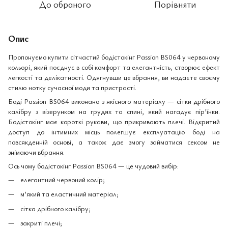
До обраного
Порівняти
Опис
Пропонуємо купити сітчастий бодістокінг Passion BS064 у червоному
кольорі, який поєднує в собі комфорт та елегантність, створює ефект
легкості та делікатності. Одягнувши це вбрання, ви надаєте своєму
стилю нотку сучасної моди та пристрасті.
Боді Passion BS064 виконано з якісного матеріалу — сітки дрібного
калібру з візерунком на грудях та спині, який нагадує пір’їнки.
Бодістокінг має короткі рукави, що прикривають плечі. Відкритий
доступ до інтимних місць полегшує експлуатацію боді на
повсякденній основі, а також дає змогу займатися сексом не
знімаючи вбрання.
Ось чому бодістокінг Passion BS064 — це чудовий вибір:
елегантний червоний колір;
м’який та еластичний матеріал;
сітка дрібного калібру;
закриті плечі;