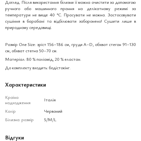
Догляд. Після використання білизни її можна очистити за допомогою
ручного або машинного прання на делікатному режимі за
температури не вище 40 °С. Прасувати не можна. Застосовувати
сушіння в барабані та відбілювати заборонено! Сушити лише в
природному середовищі.
Розмір One Size: зріст 156–186 см, груди A–D, обхват стегон 91–130
см, обхват стегна 50–70 см.
Матеріал: 80 % поліамід, 20 % еластан.
До комплекту входить: бодістокінг.
Характеристики
Країна
Італія
надходження
Колір
Червоний
Білизна: розмір
S/M/L
Відгуки