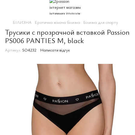
БІЛИЗНА
Еротична жіноча білизна
Білизна для спорту
Трусики с прозрачной вставкой Passion
PS006 PANTIES M, black
Артикул:
SO4232
Написати відгук