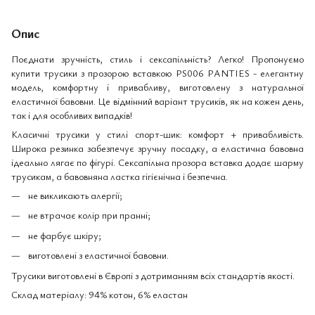
Опис
Поєднати зручність, стиль і сексапільність? Легко! Пропонуємо
купити трусики з прозорою вставкою PS006 PANTIES - елегантну
модель, комфортну і привабливу, виготовлену з натуральної
еластичної бавовни. Це відмінний варіант трусиків, як на кожен день,
так і для особливих випадків!
Класичні трусики у стилі спорт-шик: комфорт + привабливість.
Широка резинка забезпечує зручну посадку, а еластична бавовна
ідеально лягає по фігурі. Сексапільна прозора вставка додає шарму
трусикам, а бавовняна ластка гігієнічна і безпечна.
не викликають алергії;
не втрачає колір при пранні;
не фарбує шкіру;
виготовлені з еластичної бавовни.
Трусики виготовлені в Європі з дотриманням всіх стандартів якості.
Склад матеріалу: 94% котон, 6% еластан