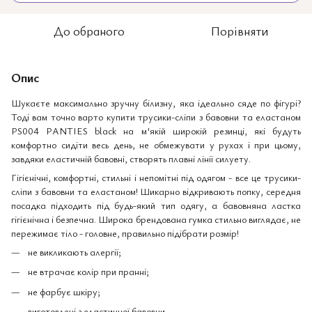
До обраного
Порівняти
Опис
Шукаєте максимально зручну білизну, яка ідеально сяде по фігурі?
Тоді вам точно варто купити трусики-сліпи з бавовни та еластаном
PS004 PANTIES black на м'якій широкій резинці, які будуть
комфортно сидіти весь день, не обмежувати у рухах і при цьому,
завдяки еластичній бавовні, створять плавні лінії силуету.
Гігієнічні, комфортні, стильні і непомітні під одягом - все це трусики-
сліпи з бавовни та еластаном! Шикарно відкривають попку, середня
посадка підходить під будь-який тип одягу, а бавовняна ластка
гігієнічна і безпечна. Широка брендована гумка стильно виглядає, не
пережимає тіло - головне, правильно підібрати розмір!
не викликають алергії;
не втрачає колір при пранні;
не фарбує шкіру;
виготовлені з еластичної бавовни.