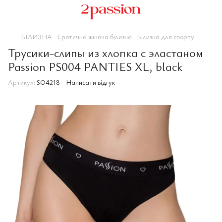
БІЛИЗНА
Еротична жіноча білизна
Білизна для спорту
Трусики-слипы из хлопка с эластаном
Passion PS004 PANTIES XL, black
Артикул:
SO4218
Написати відгук