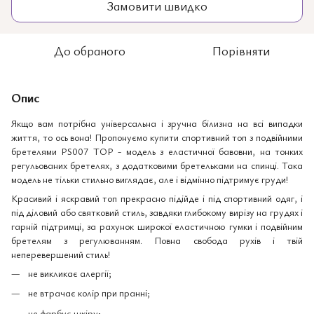
Замовити швидко
До обраного
Порівняти
Опис
Якщо вам потрібна універсальна і зручна білизна на всі випадки
життя, то ось вона! Пропонуємо купити спортивний топ з подвійними
бретелями PS007 TOP - модель з еластичної бавовни, на тонких
регульованих бретелях, з додатковими бретельками на спинці. Така
модель не тільки стильно виглядає, але і відмінно підтримує груди!
Красивий і яскравий топ прекрасно підійде і під спортивний одяг, і
під діловий або святковий стиль, завдяки глибокому вирізу на грудях і
гарній підтримці, за рахунок широкої еластичною гумки і подвійним
бретелям з регулюванням. Повна свобода рухів і твій
неперевершений стиль!
не викликає алергії;
не втрачає колір при пранні;
не фарбує шкіру;