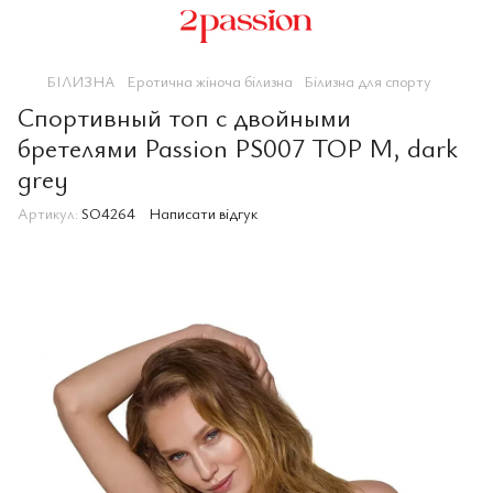
БІЛИЗНА
Еротична жіноча білизна
Білизна для спорту
Спортивный топ с двойными
бретелями Passion PS007 TOP M, dark
grey
Артикул:
SO4264
Написати відгук