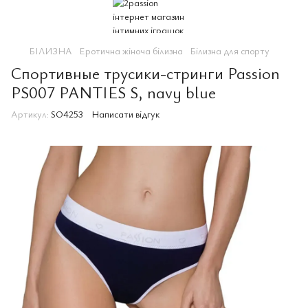
БІЛИЗНА
Еротична жіноча білизна
Білизна для спорту
Спортивные трусики-стринги Passion
PS007 PANTIES S, navy blue
Артикул:
SO4253
Написати відгук