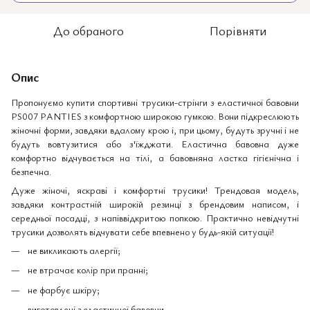
До обраного
Порівняти
Опис
Пропонуємо купити спортивні трусики-стрінги з еластичної бавовни
PS007 PANTIES з комфортною широкою гумкою. Вони підкреслюють
жіночні форми, завдяки вдалому крою і, при цьому, будуть зручні і не
будуть вовтузитися або з'їжджати. Еластична бавовна дуже
комфортно відчувається на тілі, а бавовняна ластка гігієнічна і
безпечна.
Дуже жіночі, яскраві і комфортні трусики! Трендовая модель,
завдяки контрастній широкій резинці з брендовим написом, і
середньої посадці, з напіввідкритою попкою. Практично невідчутні
трусики дозволять відчувати себе впевнено у будь-якій ситуації!
не викликають алергії;
не втрачає колір при пранні;
не фарбує шкіру;
виготовлені з еластичної бавовни.