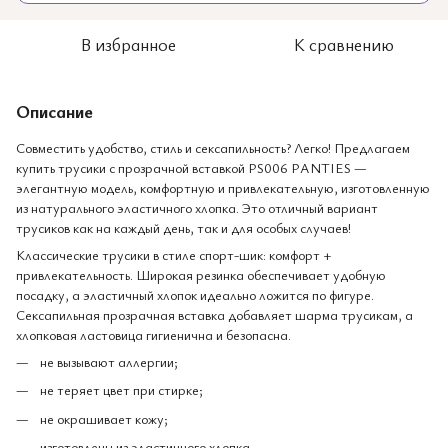
В избранное
К сравнению
Описание
Совместить удобство, стиль и сексапильность? Легко! Предлагаем
купить трусики с прозрачной вставкой PS006 PANTIES —
элегантную модель, комфортную и привлекательную, изготовленную
из натурального эластичного хлопка. Это отличный вариант
трусиков как на каждый день, так и для особых случаев!
Классические трусики в стиле спорт-шик: комфорт +
привлекательность. Широкая резинка обеспечивает удобную
посадку, а эластичный хлопок идеально ложится по фигуре.
Сексапильная прозрачная вставка добавляет шарма трусикам, а
хлопковая ластовица гигиенична и безопасна.
не вызывают аллергии;
не теряет цвет при стирке;
не окрашивает кожу;
изготовлены из эластичного хлопка.