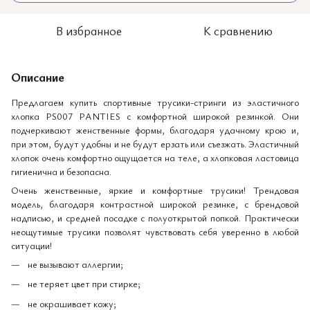
В избранное
К сравнению
Описание
Предлагаем купить спортивные трусики-стринги из эластичного
хлопка PS007 PANTIES с комфортной широкой резинкой. Они
подчеркивают женственные формы, благодаря удачному крою и,
при этом, будут удобны и не будут ерзать или съезжать. Эластичный
хлопок очень комфортно ощущается на теле, а хлопковая ластовица
гигиенична и безопасна.
Очень женственные, яркие и комфортные трусики! Трендовая
модель, благодаря контрастной широкой резинке, с брендовой
надписью, и средней посадке с полуоткрытой попкой. Практически
неощутимые трусики позволят чувствовать себя уверенно в любой
ситуации!
не вызывают аллергии;
не теряет цвет при стирке;
не окрашивает кожу;