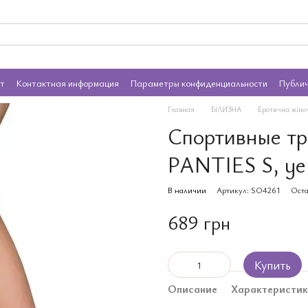
ат
Контактная информация
Параметры конфиденциальности
Публи
Главная
БІЛИЗНА
Еротична жіно
Спортивные тр
PANTIES S, ye
В наличии
Артикул: SO4261
Оста
689 грн
Купить
Описание
Характеристи