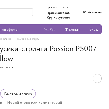
График работы:
Мой заказ
Прием заказов:
Круглосуточно
Желания
Вход
Укр
Рус
чная оферта
ча білизна
Білизна для спорту
усики-стринги Passion PS007
llow
вить отзыв
Быстрый заказ
ки
Новый отзыв или комментарий