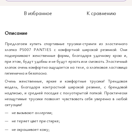
В избранное
К сравнению
Описание
Предлагаем купить спортивные трусики-стринги из эластичного
хлопка PS007 PANTIES с комфортной широкой резинкой. Они
подчеркивают женственные формы, благодаря удачному крою и,
при этом, будут удобны и не будут ерзать или съезжать. Эластичный
хлопок очень комфортно ощущается на теле, а хлопковая ластовица
гигиенична и безопасна.
Очень женственные, яркие и комфортные трусики! Трендовая
модель, благодаря контрастной широкой резинке, с брендовой
надписью, и средней посадке с полуоткрытой попкой. Практически
неощутимые трусики позволят чувствовать себя уверенно в любой
ситуации!
не вызывают аллергии;
не теряет цвет при стирке;
не окрашивает кожу;