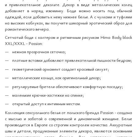
и привлекательное декольте. Декор в виде металлических колец
добавляет в наряд изюминку. Боди можно носить под обычной
одеждой, если добавить к нему нижнее белье. А с чулками и туфлями
на высоких каблуках, вы получите шикарный эротический образ для
романтического вечера.
Сетчатый боди с халтером и ритмичным рисунком Hima Body black
XXL/XXXL - Passion:
нежная прозрачная сеточка;
плотные вставки добавляют привлекательной пышности бедрам;
геометрический орнамент создает красивый силуэт;
металлические кольца, как оригинальный декор;
регулируемые бретели обеспечивают комфортную посадку;
маленькие крючки-застежки на спинке;
открытый доступ к интимным местам.
Коллекция сексуального белья от польского бренда Passion - создана
с мыслью и заботой о современной и динамичной женщине. Белье
производится в Европе со строгим контролем качества. Аккуратные
швы и детали, продуманные элементы декора, являются основными
характеристиками этого бренда. Все материалы, которые