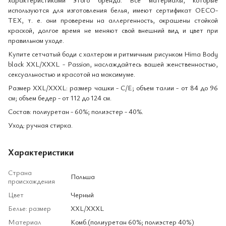
используются для изготовления белья, имеют сертификат OECO-
TEX, т. е. они проверены на аллергенность, окрашены стойкой
краской, долгое время не меняют свой внешний вид и цвет при
правильном уходе.
Купите сетчатый боди с халтером и ритмичным рисунком Hima Body
black XXL/XXXL - Passion, наслаждайтесь вашей женственностью,
сексуальностью и красотой на максимуме.
Размер XXL/XXXL: размер чашки - C/E; объем талии - от 84 до 96
см; объем бедер - от 112 до 124 см.
Состав: полиуретан - 60%; полиэстер - 40%.
Уход: ручная стирка.
Характеристики
Страна
Польша
происхождения
Цвет
Черный
Белье: размер
XXL/XXXL
Материал
Комб.(полиуретан 60%; полиэстер 40%)