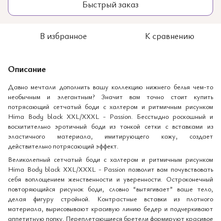
Быстрый заказ
В избранное
К сравнению
Описание
Давно мечтали дополнить вашу коллекцию нижнего белья чем-то
необычным и элегантным? Значит вам точно стоит купить
потрясающий сетчатый боди с халтером и ритмичным рисунком
Hima Body black XXL/XXXL - Passion. Бесстыдно роскошный и
восхитительно эротичный боди из тонкой сетки с вставками из
эластичного материала, имитирующего кожу, создает
действительно потрясающий эффект.
Великолепный сетчатый боди с халтером и ритмичным рисунком
Hima Body black XXL/XXXL - Passion позволит вам почувствовать
себя воплощением женственности и уверенности. Остроконечный
повторяющийся рисунок боди, словно “вытягивает” ваше тело,
делая фигуру стройной. Контрастные вставки из плотного
материала, вырисовывают красивую линию бедер и подчеркивают
аппетитную попку. Переплетающиеся бретели формируют красивое