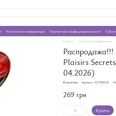
ат
Контактная информация
Параметры конфиденциальности
Публи
Главная
Специальное предложение
Распродажа!!!
Plaisirs Secret
04.2026)
В наличии
Артикул: SO1865-R
Ос
269 грн
Купить