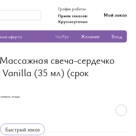
График работы:
Мой заказ
Прием заказов:
Круглосуточно
Желания
Вход
Укр
Рус
чная оферта
 Массажная свеча-сердечко
s Vanilla (35 мл) (срок
тавить отзыв
Быстрый заказ