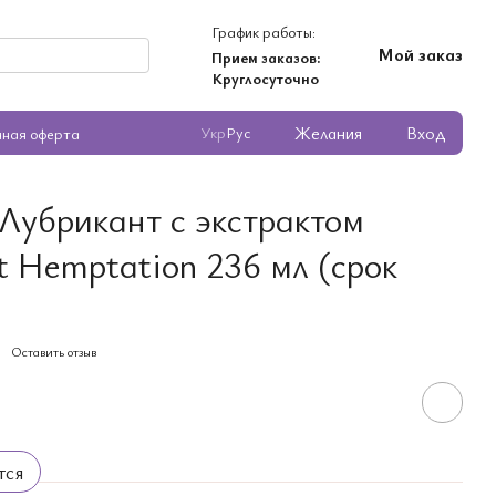
График работы:
Мой заказ
Прием заказов:
Круглосуточно
Желания
Вход
Укр
Рус
чная оферта
 Лубрикант с экстрактом
 Hemptation 236 мл (срок
Оставить отзыв
тся