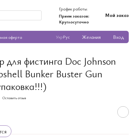
График работы:
Мой заказ
Прием заказов:
Круглосуточно
Желания
Вход
Укр
Рус
чная оферта
 для фистинга Doc Johnson
shell Bunker Buster Gun
паковка!!!)
Оставить отзыв
тся