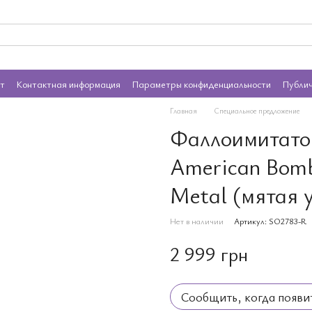
ат
Контактная информация
Параметры конфиденциальности
Публи
Главная
Специальное предложение
Фаллоимитатор
American Bomb
Metal (мятая у
Нет в наличии
Артикул: SO2783-R
2 999 грн
Сообщить, когда появи