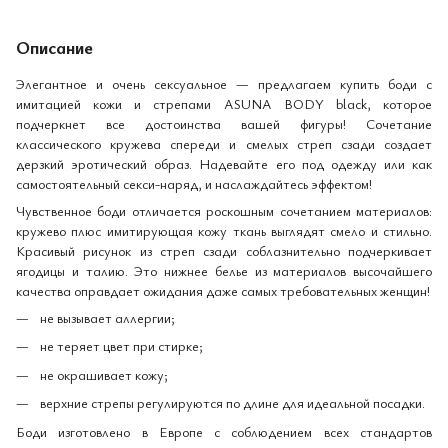
Описание
Элегантное и очень сексуальное — предлагаем купить боди с
имитацией кожи и стрепами ASUNA BODY black, которое
подчеркнет все достоинства вашей фигуры! Сочетание
классического кружева спереди и смелых стреп сзади создает
дерзкий эротический образ. Надевайте его под одежду или как
самостоятельный секси-наряд, и наслаждайтесь эффектом!
Чувственное боди отличается роскошным сочетанием материалов:
кружево плюс имитирующая кожу ткань выглядят смело и стильно.
Красивый рисунок из стреп сзади соблазнительно подчеркивает
ягодицы и талию. Это нижнее белье из материалов высочайшего
качества оправдает ожидания даже самых требовательных женщин!
не вызывает аллергии;
не теряет цвет при стирке;
не окрашивает кожу;
верхние стрепы регулируются по длине для идеальной посадки.
Боди изготовлено в Европе с соблюдением всех стандартов