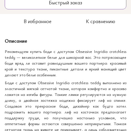
Быстрый заказ
В избранное
К сравнению
Описание
Рекомендуем купить боди с доступом Obsessive Ingridia crotchless
teddy — великолепное белье для шикарной вас. Это потрясающее
боди вряд ли оставит равнодушным вашего партнера: красивый
крой и текстура ткани, пикантные детали и яркий манящий цвет
делают это белье особенным.
Боди с доступом Obsessive Ingridia crotchless teddy выполнено из
эластичной мягкой сетчатой ткани, которая комфортно и красиво
ложится на изгибы фигуры. Тонкие лямки регулируются на нужную
длину, а двойная застежка надежно фиксирует лиф на спинке.
Создавая это прекрасное боди, дизайнер как будто хотел
подразнить вашего партнера: лиф на косточках предполагает
поддержку груди, но получашка настолько условная, что
аппетитные формы остаются совершенно неприкрытыми. Тонкая
сетчатая ткань на животе не прикрывает, а лишь соблазнительно