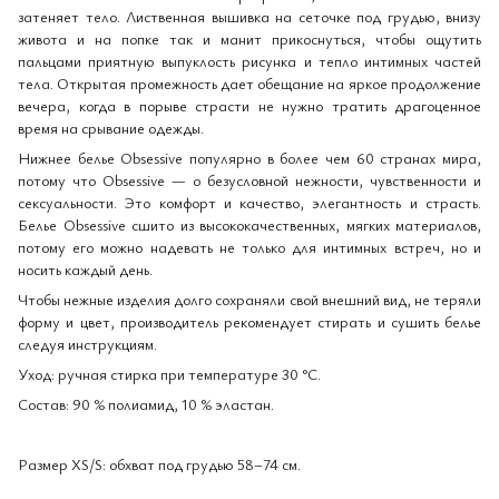
затеняет тело. Лиственная вышивка на сеточке под грудью, внизу
живота и на попке так и манит прикоснуться, чтобы ощутить
пальцами приятную выпуклость рисунка и тепло интимных частей
тела. Открытая промежность дает обещание на яркое продолжение
вечера, когда в порыве страсти не нужно тратить драгоценное
время на срывание одежды.
Нижнее белье Obsessive популярно в более чем 60 странах мира,
потому что Obsessive — о безусловной нежности, чувственности и
сексуальности. Это комфорт и качество, элегантность и страсть.
Белье Obsessive сшито из высококачественных, мягких материалов,
потому его можно надевать не только для интимных встреч, но и
носить каждый день.
Чтобы нежные изделия долго сохраняли свой внешний вид, не теряли
форму и цвет, производитель рекомендует стирать и сушить белье
следуя инструкциям.
Уход: ручная стирка при температуре 30 °C.
Состав: 90 % полиамид, 10 % эластан.
Размер XS/S: обхват под грудью 58–74 см.