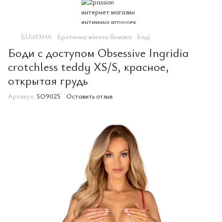
БІЛИЗНА
Еротична жіноча білизна
Боді
Боди с доступом Obsessive Ingridia
crotchless teddy XS/S, красное,
открытая грудь
Артикул:
SO9025
Оставить отзыв