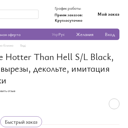
График работы:
Мой заказ
Прием заказов:
Круглосуточно
Желания
Вход
Укр
Рус
чная оферта
ча білизна
Боді
 Hotter Than Hell S/L Black,
 вырезы, декольте, имитация
ки
вить отзыв
Быстрый заказ