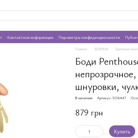
ат
Контактная информация
Параметры конфиденциальности
Публи
Главная
БІЛИЗНА
Еротична жіно
Боди Penthouse
непрозрачное,
шнуровки, чул
В наличии
Артикул: SO6447
Оста
879 грн
Купить