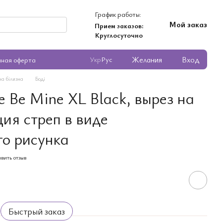
График работы:
Мой заказ
Прием заказов:
Круглосуточно
Желания
Вход
Укр
Рус
чная оферта
ча білизна
Боді
 Be Mine XL Black, вырез на
ия стреп в виде
го рисунка
вить отзыв
Быстрый заказ