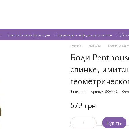
ат
Контактная информация
Параметры конфиденциальности
Публи
Главная
БІЛИЗНА
Еротична жіно
Боди Penthouse
спинке, имитац
геометрическо
В наличии
Артикул: SO6442
Оста
579 грн
Купить