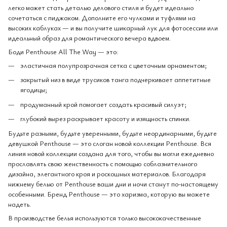
легко может стать деталью делового стиля и будет идеально
сочетаться с пиджаком. Дополните его чулками и туфлями на
высоких каблуках — и вы получите шикарный лук для фотосессии или
идеальный образ для романтического вечера вдвоем.
Боди Penthouse All The Way — это:
эластичная полупрозрачная сетка с цветочным орнаментом;
закрытый низ в виде трусиков танга подчеркивает аппетитные
ягодицы;
продуманный крой помогает создать красивый силуэт;
глубокий вырез раскрывает красоту и изящность спинки.
Будьте разными, будьте уверенными, будьте неординарными, будьте
девушкой Penthouse — это слоган новой коллекции Penthouse. Вся
линия новой коллекции создана для того, чтобы вы могли ежедневно
прославлять свою женственность с помощью соблазнительного
дизайна, элегантного кроя и роскошных материалов. Благодаря
нижнему белью от Penthouse ваши дни и ночи станут по-настоящему
особенными. Бренд Penthouse — это харизма, которую вы можете
надеть.
В производстве белья используются только высококачественные