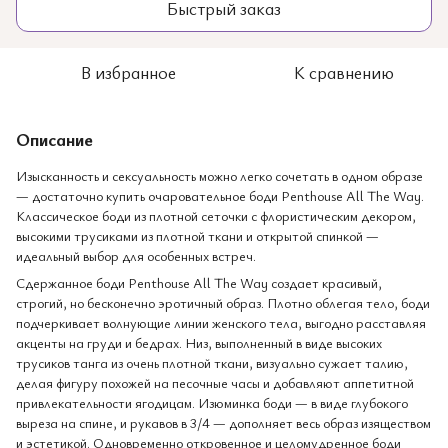
Быстрый заказ
В избранное
К сравнению
Описание
Изысканность и сексуальность можно легко сочетать в одном образе
— достаточно купить очаровательное боди Penthouse All The Way.
Классическое боди из плотной сеточки с флористическим декором,
высокими трусиками из плотной ткани и открытой спинкой —
идеальный выбор для особенных встреч.
Сдержанное боди Penthouse All The Way создает красивый,
строгий, но бесконечно эротичный образ. Плотно облегая тело, боди
подчеркивает волнующие линии женского тела, выгодно расставляя
акценты на груди и бедрах. Низ, выполненный в виде высоких
трусиков танга из очень плотной ткани, визуально сужает талию,
делая фигуру похожей на песочные часы и добавляют аппетитной
привлекательности ягодицам. Изюминка боди — в виде глубокого
выреза на спине, и рукавов в 3/4 — дополняет весь образ изяществом
и эстетикой. Одновременно откровенное и целомудренное боди