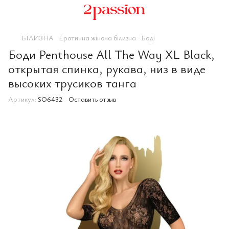
БІЛИЗНА
Еротична жіноча білизна
Боді
Боди Penthouse All The Way XL Black,
открытая спинка, рукава, низ в виде
высоких трусиков танга
Артикул:
SO6432
Оставить отзыв