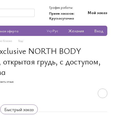
График работы:
Мой заказ
Прием заказов:
Круглосуточно
Желания
Вход
Укр
Рус
чная оферта
ча білизна
Боді
 Exclusive NORTH BODY
 открытая грудь, с доступом,
ва
вить отзыв
Быстрый заказ