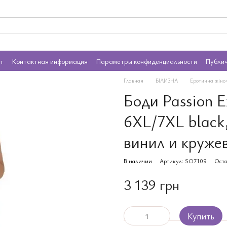
ат
Контактная информация
Параметры конфиденциальности
Публи
Главная
БІЛИЗНА
Еротична жіно
Боди Passion
6XL/7XL black,
винил и круже
В наличии
Артикул: SO7109
Оста
3 139 грн
Купить