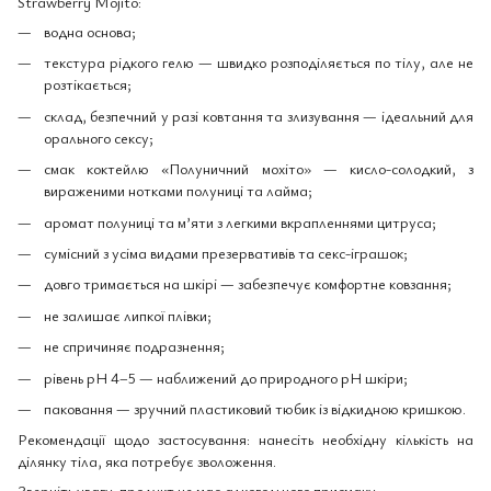
Strawberry Mojito:
водна основа;
текстура рідкого гелю — швидко розподіляється по тілу, але не
розтікається;
склад, безпечний у разі ковтання та злизування — ідеальний для
орального сексу;
смак коктейлю «Полуничний мохіто» — кисло-солодкий, з
вираженими нотками полуниці та лайма;
аромат полуниці та м’яти з легкими вкрапленнями цитруса;
сумісний з усіма видами презервативів та секс-іграшок;
довго тримається на шкірі — забезпечує комфортне ковзання;
не залишає липкої плівки;
не спричиняє подразнення;
рівень pH 4–5 — наближений до природного pH шкіри;
паковання — зручний пластиковий тюбик із відкидною кришкою.
Рекомендації щодо застосування: нанесіть необхідну кількість на
ділянку тіла, яка потребує зволоження.
Зверніть увагу: продукт не має алкогольного присмаку.