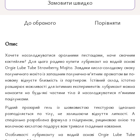
Замовити швидко
До обраного
Порівняти
Опис
Хочете насолоджуватися оральними пестощами, наче смачним
коктейлем? Для цього радимо купити лубрикант на водній основі
Orgie Lube Tube Strawberry Mojito. Завдяки кисло-солодкому смаку
полуничного мохіто із запашним полунично-м’ятним ароматом ви по-
новому відчуєте близькість із партнером. Їстівний склад істотно
розширює можливості для інтимних експериментів: лубрикант можна
наносити на будь-які частини тіла й насолоджуватися п’янкими
поцілунками.
Рідкий прозорий гель із шовковистою текстурою ідеально
розподіляється по тілу, не залишаючи відчуття липкості. А
спеціально розроблена формула з гліцерином, рициновою олією та
молочною кислотою подарує вам тривале гладеньке ковзання.
Особливості лубриканту на водній основі Orgie Lube Tube