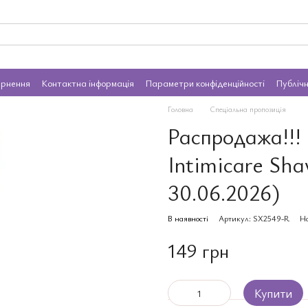
ернення
Контактна інформація
Параметри конфіденційності
Публіч
Головна
Спеціальна пропозиція
Распродажа!!! 
Intimicare Sha
30.06.2026)
В наявності
Артикул: SX2549-R
На
149 грн
Купити