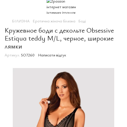
БІЛИЗНА
Еротична жіноча білизна
Боді
Кружевное боди с декольте Obsessive
Estiqua teddy M/L, черное, широкие
лямки
Артикул:
SO7260
Написати відгук