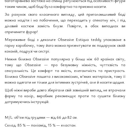
багаторівнева застібка на спинці регулюються під особливості фігури
таким чином, щоб боді було комфортно та приємно носити.
За рахунок свого класичного вигляду, цей приголомшливий боді
можна надіти і на побачення, що переходить у спекотну ніч, і під
діловий костюм замість блузи. Повірте, в обох випадках ви
спричините фурор!
Мереживне боді з декольте Obsessive Estiqua teddy упаковане в
гарну коробочку, тому його можна презентувати як подарунок своїй
коханій, подрузі чи сестрі.
Нижня білизна Obsessive популярна у більш ніж 60 країнах світу,
тому що Obsessive — про безумовну ніжність, чуттєвість та
сексуальність. Це комфорт та якість, елегантність та пристрасть.
Білизна Obsessive пошита з високоякісних, м’яких матеріалів, тому її
можна одягати не тільки для інтимних зустрічей, але й носити щодня.
Щоб ніжні вироби довго зберігали свій зовнішній вигляд, не втрачали
форму та колір, виробник рекомендує прати та сушити білизну
дотримуючись інструкцій.
M/L: об’єм під грудями — від 66 до 82 см.
Склад: 85 % — поліамід, 15 % — еластан.