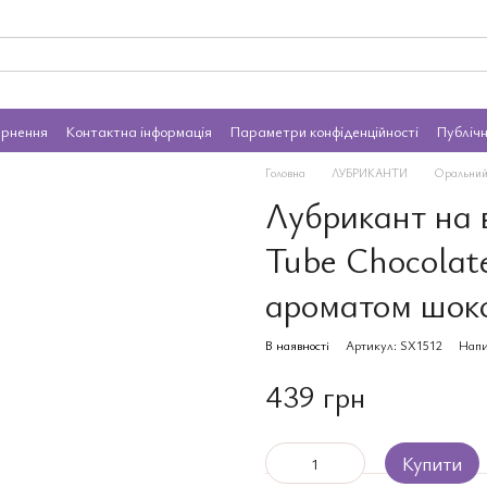
ернення
Контактна інформація
Параметри конфіденційності
Публіч
Головна
ЛУБРИКАНТИ
Оральний
Лубрикант на 
Tube Chocolate
ароматом шок
В наявності
Артикул: SX1512
Напи
439 грн
Купити