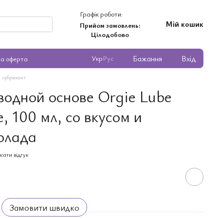
Графік роботи:
Мій кошик
Прийом замовлень:
Цілодобово
Бажання
Вхід
Укр
Рус
на оферта
 лубрикант
водной основе Orgie Lube
, 100 мл, со вкусом и
олада
сати відгук
Замовити швидко