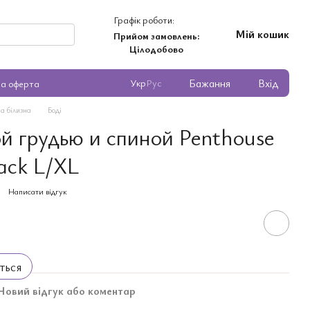
Графік роботи:
Мій кошик
Прийом замовлень:
Цілодобово
Бажання
Вхід
Укр
Рус
на оферта
а білизна
Боді
ой грудью и спиной Penthouse
ack L/XL
Написати відгук
ться
Новий відгук або коментар