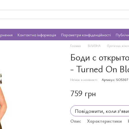
ернення
Контактна інформація
Параметри конфіденційності
Публіч
Головна
БІЛИЗНА
Еротична жіноч
Боди с открыт
- Turned On Bl
Немає в наявності
Артикул: SO5307
759 грн
Повідомити, коли з'яви
Опис
Характеристики