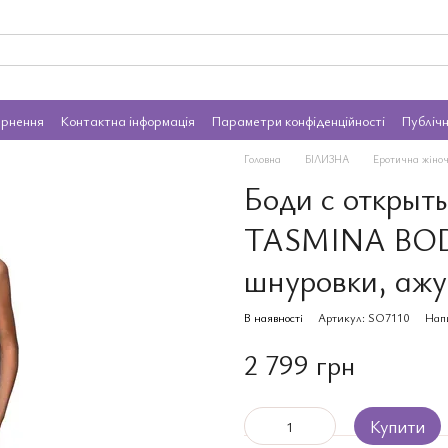
ернення
Контактна інформація
Параметри конфіденційності
Публіч
Головна
БІЛИЗНА
Еротична жіноч
Боди с открыт
TASMINA BODY
шнуровки, ажу
В наявності
Артикул: SO7110
Напи
2 799 грн
Купити