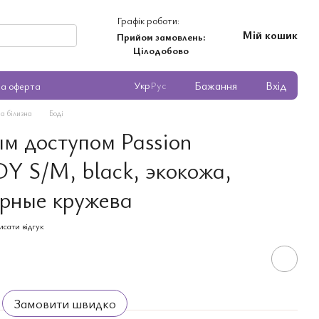
Графік роботи:
Мій кошик
Прийом замовлень:
Цілодобово
Бажання
Вхід
Укр
Рус
на оферта
а білизна
Боді
ым доступом Passion
 S/M, black, экокожа,
рные кружева
сати відгук
Замовити швидко