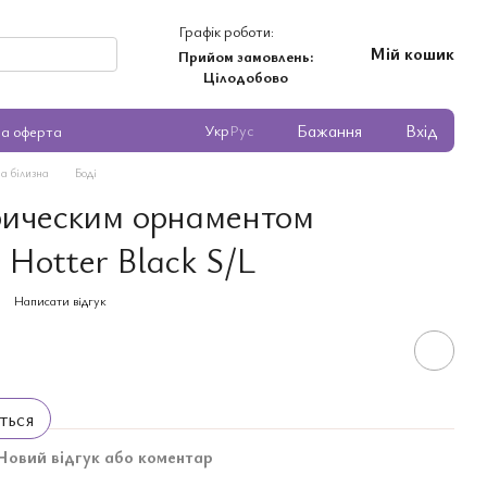
Графік роботи:
Мій кошик
Прийом замовлень:
Цілодобово
Бажання
Вхід
Укр
Рус
на оферта
а білизна
Боді
рическим орнаментом
 Hotter Black S/L
Написати відгук
ться
Новий відгук або коментар