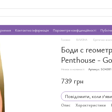
ернення
Контактна інформація
Параметри конфіденційності
Публіч
Головна
БІЛИЗНА
Еротична жіноч
Боди с геомет
Penthouse - Go
Немає в наявності
Артикул: SO4381
739 грн
Повідомити, коли з'яви
Опис
Характеристики