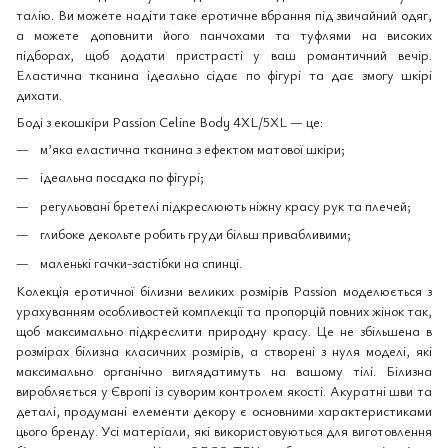
талію. Ви можете надіти таке еротичне вбрання під звичайний одяг,
а можете доповнити його панчохами та туфлями на високих
підборах, щоб додати пристрасті у ваш романтичний вечір.
Еластична тканина ідеально сідає по фігурі та дає змогу шкірі
дихати.
Боді з екошкіри Passion Celine Body 4XL/5XL — це:
м’яка еластична тканина з ефектом матової шкіри;
ідеальна посадка по фігурі;
регульовані бретелі підкреслюють ніжну красу рук та плечей;
глибоке декольте робить груди більш привабливими;
маленькі гачки-застібки на спинці.
Колекція еротичної білизни великих розмірів Passion моделюється з
урахуванням особливостей комплекції та пропорцій повних жінок так,
щоб максимально підкреслити природну красу. Це не збільшена в
розмірах білизна класичних розмірів, а створені з нуля моделі, які
максимально органічно виглядатимуть на вашому тілі. Білизна
виробляється у Європі із суворим контролем якості. Акуратні шви та
деталі, продумані елементи декору є основними характеристиками
цього бренду. Усі матеріали, які використовуються для виготовлення