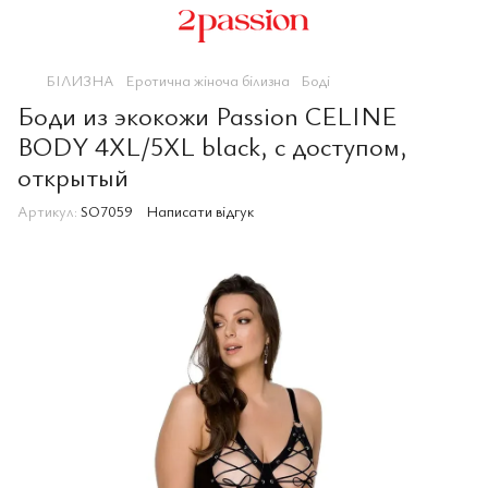
БІЛИЗНА
Еротична жіноча білизна
Боді
Боди из экокожи Passion CELINE
BODY 4XL/5XL black, с доступом,
открытый
Артикул:
SO7059
Написати відгук