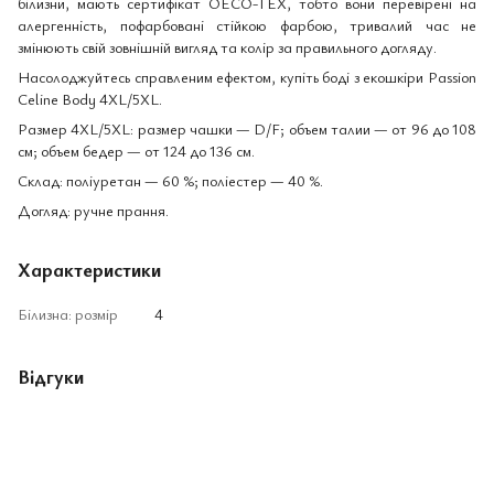
білизни, мають сертифікат OECO-TEX, тобто вони перевірені на
алергенність, пофарбовані стійкою фарбою, тривалий час не
змінюють свій зовнішній вигляд та колір за правильного догляду.
Насолоджуйтесь справленим ефектом, купіть боді з екошкіри Passion
Celine Body 4XL/5XL.
Размер 4XL/5XL: размер чашки — D/F; объем талии — от 96 до 108
см; объем бедер — от 124 до 136 см.
Склад: поліуретан — 60 %; поліестер — 40 %.
Догляд: ручне прання.
Характеристики
Білизна: розмір
4
Відгуки