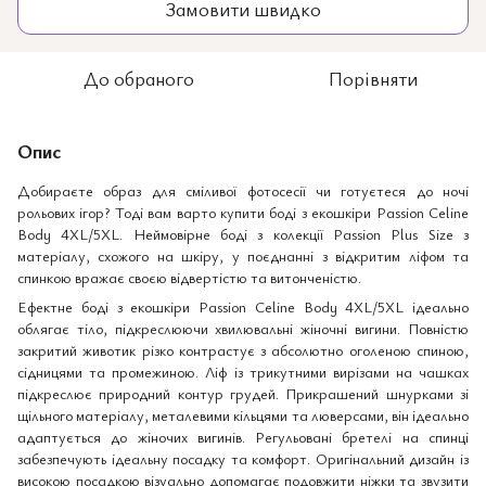
Замовити швидко
До обраного
Порівняти
Опис
Добираєте образ для сміливої ​​фотосесії чи готуєтеся до ночі
рольових ігор? Тоді вам варто купити боді з екошкіри Passion Celine
Body 4XL/5XL. Неймовірне боді з колекції Passion Plus Size з
матеріалу, схожого на шкіру, у поєднанні з відкритим ліфом та
спинкою вражає своєю відвертістю та витонченістю.
Ефектне боді з екошкіри Passion Celine Body 4XL/5XL ідеально
облягає тіло, підкреслюючи хвилювальні жіночні вигини. Повністю
закритий животик різко контрастує з абсолютно оголеною спиною,
сідницями та промежиною. Ліф із трикутними вирізами на чашках
підкреслює природний контур грудей. Прикрашений шнурками зі
щільного матеріалу, металевими кільцями та люверсами, він ідеально
адаптується до жіночих вигинів. Регульовані бретелі на спинці
забезпечують ідеальну посадку та комфорт. Оригінальний дизайн із
високою посадкою візуально допомагає подовжити ніжки та звузити