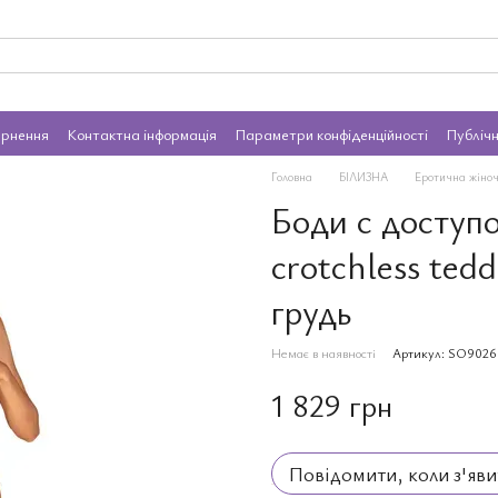
ернення
Контактна інформація
Параметри конфіденційності
Публіч
Головна
БІЛИЗНА
Еротична жіноч
Боди с доступо
crotchless ted
грудь
Немає в наявності
Артикул: SO9026
1 829 грн
Повідомити, коли з'яви