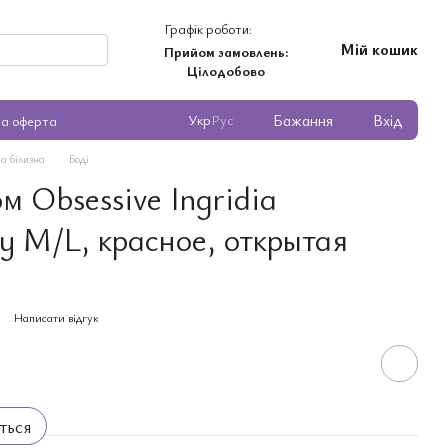
Графік роботи:
Мій кошик
Прийом замовлень:
Цілодобово
Бажання
Вхід
Укр
Рус
на оферта
а білизна
Боді
м Obsessive Ingridia
dy M/L, красное, открытая
Написати відгук
ться