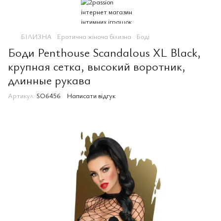
БІЛИЗНА
Еротична жіноча білизна
Боді
Боди Penthouse Scandalous XL Black,
крупная сетка, высокий воротник,
длинные рукава
Артикул:
SO6456
Написати відгук