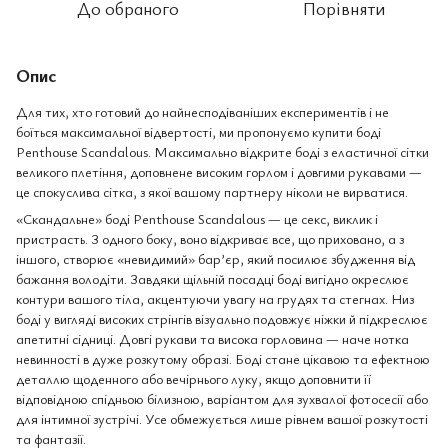
До обраного
Порівняти
Опис
Для тих, хто готовий до найнесподіваніших експериментів і не
боїться максимальної відвертості, ми пропонуємо купити боді
Penthouse Scandalous. Максимально відкрите боді з еластичної сітки
великого плетіння, доповнене високим горлом і довгими рукавами —
це спокуслива сітка, з якої вашому партнеру ніколи не вирватися.
«Скандальне» боді Penthouse Scandalous — це секс, виклик і
пристрасть. З одного боку, воно відкриває все, що приховано, а з
іншого, створює «невидимий» бар’єр, який посилює збудження від
бажання володіти. Завдяки щільній посадці боді вигідно окреслює
контури вашого тіла, акцентуючи увагу на грудях та стегнах. Низ
боді у вигляді високих стрінгів візуально подовжує ніжки й підкреслює
апетитні сідниці. Довгі рукави та висока горловина — наче нотка
невинності в дуже розкутому образі. Боді стане цікавою та ефектною
деталлю щоденного або вечірнього луку, якщо доповнити її
відповідною спідньою білизною, варіантом для зухвалої фотосесії або
для інтимної зустрічі. Усе обмежується лише рівнем вашої розкутості
та фантазії.