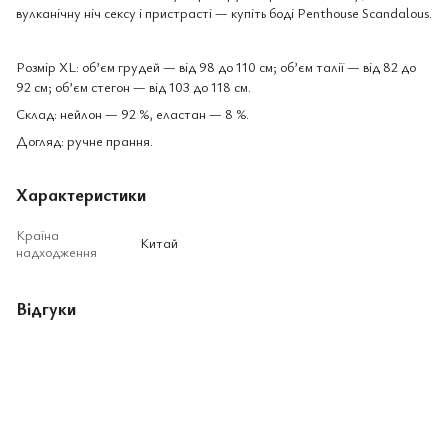
вулканічну ніч сексу і пристрасті — купіть боді Penthouse Scandalous.
Розмір XL: об’єм грудей — від 98 до 110 см; об’єм талії — від 82 до
92 см; об’єм стегон — від 103 до 118 см.
Склад: нейлон — 92 %, еластан — 8 %.
Догляд: ручне прання.
Характеристики
Країна
Китай
надходження
Відгуки