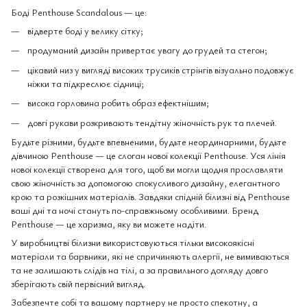
Боді Penthouse Scandalous — це:
відверте боді у велику сітку;
продуманий дизайн привертає увагу до грудей та стегон;
цікавий низ у вигляді високих трусиків стрінгів візуально подовжує
ніжки та підкреслює сідниці;
висока горловина робить образ ефектнішим;
довгі рукави розкривають тендітну жіночність рук та плечей.
Будьте різними, будьте впевненими, будьте неординарними, будьте
дівчиною Penthouse — це слоган нової колекції Penthouse. Уся лінія
нової колекції створена для того, щоб ви могли щодня прославляти
свою жіночність за допомогою спокусливого дизайну, елегантного
крою та розкішних матеріалів. Завдяки спідній білизні від Penthouse
ваші дні та ночі стануть по-справжньому особливими. Бренд
Penthouse — це харизма, яку ви можете надіти.
У виробництві білизни використовуються тільки високоякісні
матеріали та барвники, які не спричиняють алергії, не вимиваються
та не залишають слідів на тілі, а за правильного догляду довго
зберігають свій первісний вигляд.
Забезпечте собі та вашому партнеру не просто спекотну, а