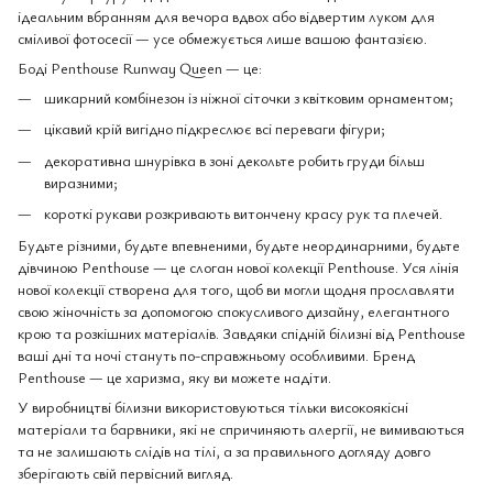
ідеальним вбранням для вечора вдвох або відвертим луком для
сміливої фотосесії — усе обмежується лише вашою фантазією.
Боді Penthouse Runway Queen — це:
шикарний комбінезон із ніжної сіточки з квітковим орнаментом;
цікавий крій вигідно підкреслює всі переваги фігури;
декоративна шнурівка в зоні декольте робить груди більш
виразними;
короткі рукави розкривають витончену красу рук та плечей.
Будьте різними, будьте впевненими, будьте неординарними, будьте
дівчиною Penthouse — це слоган нової колекції Penthouse. Уся лінія
нової колекції створена для того, щоб ви могли щодня прославляти
свою жіночність за допомогою спокусливого дизайну, елегантного
крою та розкішних матеріалів. Завдяки спідній білизні від Penthouse
ваші дні та ночі стануть по-справжньому особливими. Бренд
Penthouse — це харизма, яку ви можете надіти.
У виробництві білизни використовуються тільки високоякісні
матеріали та барвники, які не спричиняють алергії, не вимиваються
та не залишають слідів на тілі, а за правильного догляду довго
зберігають свій первісний вигляд.