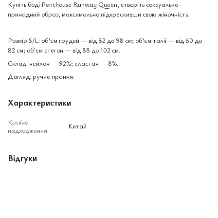
Купіть боді Penthouse Runway Queen, створіть сексуально-
принадний образ, максимально підкресливши свою жіночність.
Розмір S/L: об'єм грудей — від 82 до 98 см; об'єм талії — від 60 до
82 см; об'єм стегон — від 88 до 102 см.
Склад: нейлон — 92%; еластан — 8%.
Догляд: ручне прання.
Характеристики
Країна
Китай
надходження
Відгуки