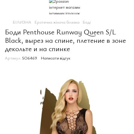
БІЛИЗНА
Еротична жіноча білизна
Боді
Боди Penthouse Runway Queen S/L
Black, вырез на спине, плетение в зоне
декольте и на спинке
Артикул:
SO6469
Написати відгук