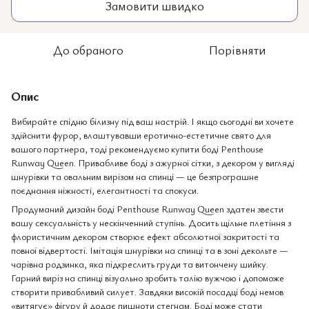
Замовити швидко
До обраного
Порівняти
Опис
Вибирайте спідню білизну під ваш настрій. І якщо сьогодні ви хочете
здійснити фурор, влаштувавши еротично-естетичне свято для
вашого партнера, тоді рекомендуємо купити боді Penthouse
Runway Queen. Привабливе боді з ажурної сітки, з декором у вигляді
шнурівки та овальним вирізом на спинці — це безпрограшне
поєднання ніжності, елегантності та спокуси.
Продуманий дизайн боді Penthouse Runway Queen здатен звести
вашу сексуальність у нескінченний ступінь. Досить щільне плетіння з
флористичним декором створює ефект абсолютної закритості та
повної відвертості. Імітація шнурівки на спинці та в зоні декольте —
чарівна родзинка, яка підкреслить груди та витончену шийку.
Гарний виріз на спинці візуально зробить талію вужчою і допоможе
створити привабливий силует. Завдяки високій посадці боді немов
«витягує» фігуру й додає пишноти стегнам. Боді може стати