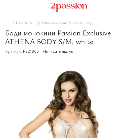
БІЛИЗНА
Еротична жіноча білизна
Боді
Боди монокини Passion Exclusive
ATHENA BODY S/M, white
Артикул:
PS21905
Написати відгук