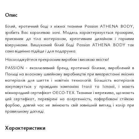
Опис
Білий, еротичний боді з ніжної тканини Passion ATHENA BODY,
зробить Вас королевою ночі. Модель характеризується прозорим,
приємним до тіла матеріалом, креативним дизайном і гарними
візерунками. Вишуканий білий боді Passion ATHENA BODY так
само відмінно підійде і для подарунка.
Насолоджуйтеся прекрасним виробом і високою якістю!
PASSION - ексклюзивний бренд еротичної білизни, вироблений в
Польщі на власному швейному виробництві при використанні якісних
матеріалів для шиття і новітніх технологій. Більшість матеріалів
закуповується у провідних компаніях Італії та Іспанії, і мають
міжнародний сертифікат OECO-TEX. Тканини і мережива, що мають
цей сертифікат, перевірені на алергенність, пофарбовані стійкою
фарбою, довгий час не змінюють свій зовнішній вигляд і колір при
правильному догляді.
Характеристики